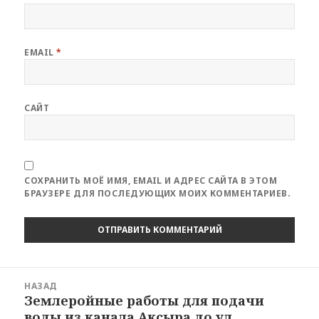
EMAIL
*
САЙТ
СОХРАНИТЬ МОЁ ИМЯ, EMAIL И АДРЕС САЙТА В ЭТОМ
БРАУЗЕРЕ ДЛЯ ПОСЛЕДУЮЩИХ МОИХ КОММЕНТАРИЕВ.
Навигация
НАЗАД
по
Землеройные работы для подачи
Предыдущая
записям
воды из канала Аксыра до ул.
запись: