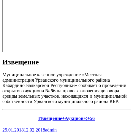
Извещение
Муниципальное казенное учреждение «Местная
администрация Урванского муниципального района
Кабардино-Балкарской Республики» сообщает о проведении
открытого аукциона №
56
на право заключения договора
аренды земельных участков, находящихся в муниципальной
собственности Урванского муниципального района КБР.
Извещение+Аукцион+¦+56
Опубликовано
Автор
25.01.2018
12.02.2018
admin